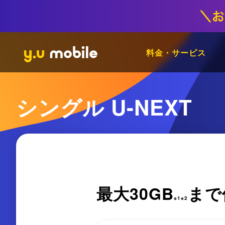
料金・サービス
シングル U-NEXT
最大
30
GB
まで
※1※2