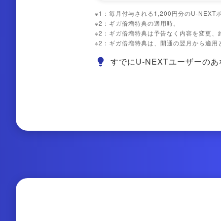
※1：
毎⽉付与される1,200円分のU-NEX
※2：
ギガ倍増特典の適用時。
※2：
ギガ倍増特典は予告なく内容を変更、
※2：
ギガ倍増特典は、開通の翌月から適用
すでにU-NEXTユーザーの