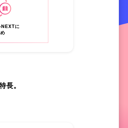
-NEXTに
とめ
の特長。