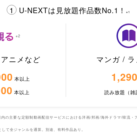
1
U-NEXTは
見放題作品数No.1！
※1
※2
/ アニメなど
マンガ / 
000
1,29
本以上
000
本以上
読み放題（雑
国内の主要な定額制動画配信サービスにおける洋画/邦画/海外ドラマ/韓流・ア
として全ジャンルを通算。別途、有料作品あり。