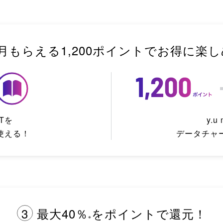
⽉もらえる
1,200
ポイントで
お得に楽し
XTを
y.u
使える！
データチャ
3
最⼤40％
をポイントで還元！
※