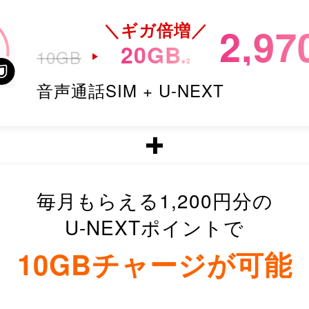
＼ギガ倍増／
2,97
20
GB
10
GB
※2
音声通話SIM
+ U-NEXT
毎月もらえる
1,200
円分の
U-NEXTポイントで
10GBチャージが可能