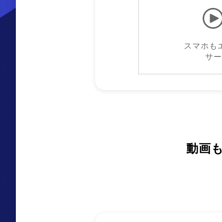
スマホも
サー
動画