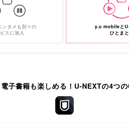
エンタメも
別々の
y.u mobileと
U
ビスに加入
ひとま
も電子書籍も楽しめる！
U-NEXTの4つ