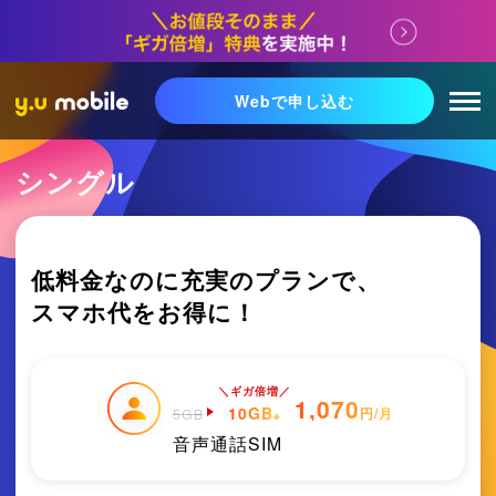
Webで申し込む
シングル
低料金なのに充実のプランで、
スマホ代をお得に！
＼ギガ倍増／
1,070
10
GB
円/月
5
GB
※
音声通話SIM