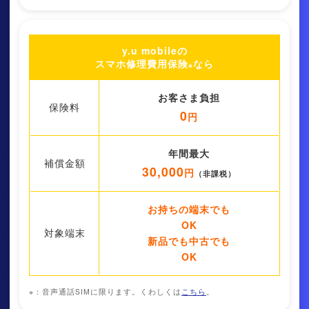
y.u mobileの
スマホ修理費⽤保険
なら
※
お客さま負担
保険料
0
円
年間最大
補償金額
30,000
円
（⾮課税）
お持ちの端末でも
OK
対象端末
新品でも中古でも
OK
※：⾳声通話SIMに限ります。くわしくは
こちら
。